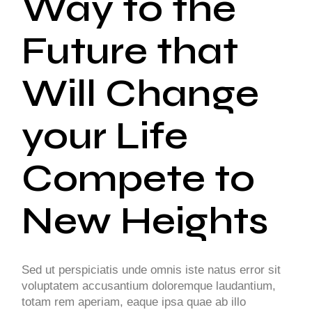
Way to the
Future that
Will Change
your Life
Compete to
New Heights
Sed ut perspiciatis unde omnis iste natus error sit
voluptatem accusantium doloremque laudantium,
totam rem aperiam, eaque ipsa quae ab illo