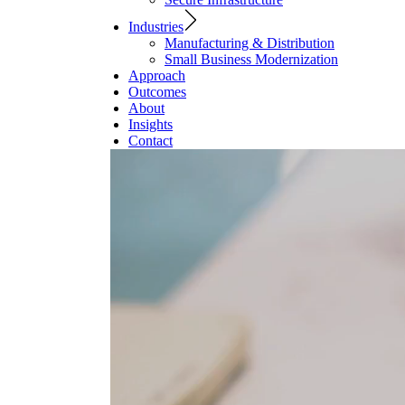
Industries
Manufacturing & Distribution
Small Business Modernization
Approach
Outcomes
About
Insights
Contact