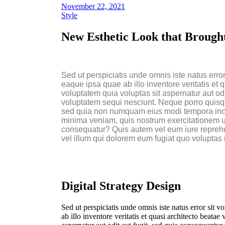
November 22, 2021
Style
New Esthetic Look that Brought
Sed ut perspiciatis unde omnis iste natus err
eaque ipsa quae ab illo inventore veritatis et
voluptatem quia voluptas sit aspernatur aut od
voluptatem sequi nesciunt. Neque porro quisqua
sed quia non numquam eius modi tempora inci
minima veniam, quis nostrum exercitationem ul
consequatur? Quis autem vel eum iure reprehen
vel illum qui dolorem eum fugiat quo voluptas 
Digital Strategy Design
Sed ut perspiciatis unde omnis iste natus error si
ab illo inventore veritatis et quasi architecto beat