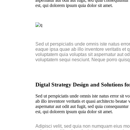
aspernatur aut odit aut fugit, sed quia consequuntu
est, qui dolorem ipsum quia dolor sit amet.
Sed ut perspiciatis unde omnis iste natus err
eaque ipsa quae ab illo inventore veritatis et
voluptatem quia voluptas sit aspernatur aut od
voluptatem sequi nesciunt. Neque porro quisqu
Digtal Strategy Design and Solutions
Sed ut perspiciatis unde omnis iste natus error si
ab illo inventore veritatis et quasi architecto beat
aspernatur aut odit aut fugit, sed quia consequuntu
est, qui dolorem ipsum quia dolor sit amet.
Adipisci velit, sed quia non numquam eius mo