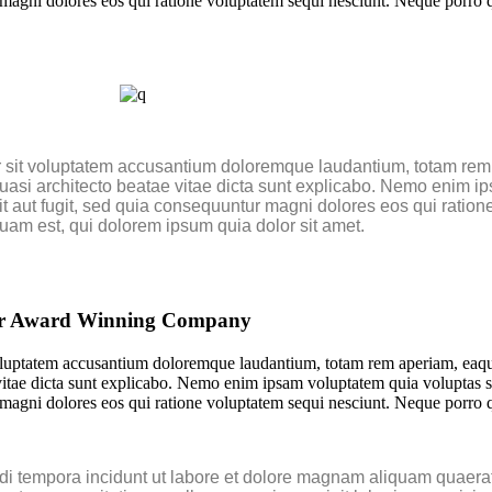
r magni dolores eos qui ratione voluptatem sequi nesciunt. Neque porro
or sit voluptatem accusantium doloremque laudantium, totam rem
 quasi architecto beatae vitae dicta sunt explicabo. Nemo enim i
it aut fugit, sed quia consequuntur magni dolores eos qui ration
am est, qui dolorem ipsum quia dolor sit amet.
 for Award Winning Company
t voluptatem accusantium doloremque laudantium, totam rem aperiam, eaq
ae vitae dicta sunt explicabo. Nemo enim ipsam voluptatem quia voluptas s
r magni dolores eos qui ratione voluptatem sequi nesciunt. Neque porro
di tempora incidunt ut labore et dolore magnam aliquam quaera