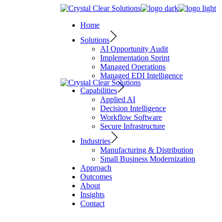
Home
Solutions
AI Opportunity Audit
Implementation Sprint
Managed Operations
Managed EDI Intelligence
Capabilities
Applied AI
Decision Intelligence
Workflow Software
Secure Infrastructure
Industries
Manufacturing & Distribution
Small Business Modernization
Approach
Outcomes
About
Insights
Contact