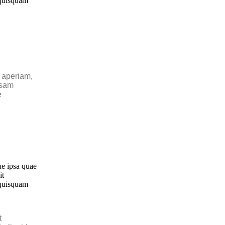
 quisquam
 aperiam,
psam
e
ue ipsa quae
it
 quisquam
t