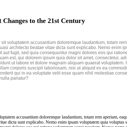
 Changes to the 21st Century
or sit voluptatem accusantium doloremque laudantium, totam rem
 quasi architecto beatae vitae dicta sunt explicabo. Nemo enim i
it aut fugit, sed quia consequuntur magni dolores eos qui ration
m est, qui dolorem ipsum quia dolor sit amet, consectetur, adipi
dunt ut labore et dolore magnam aliquam quaerat voluptatem. 
lam corporis suscipit laboriosam, nisi ut aliquid ex ea commodi
derit qui in ea voluptate velit esse quam nihil molestiae conse
nulla pariatur?
t voluptatem accusantium doloremque laudantium, totam rem aperiam, eaq
ae vitae dicta sunt explicabo. Nemo enim ipsam voluptatem quia voluptas s