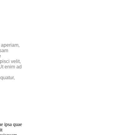
 aperiam,
psam
e
sci velit,
Ut enim ad
quatur,
ue ipsa quae
it